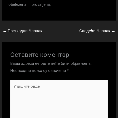
obeležena ili provaljena.
←
Претходни Чланак
Следећи Чланак
→
Оставите коментар
Ваша адреса е-поште неће бити објављена.
Неопходна поља су означена
*
Упишите
овде