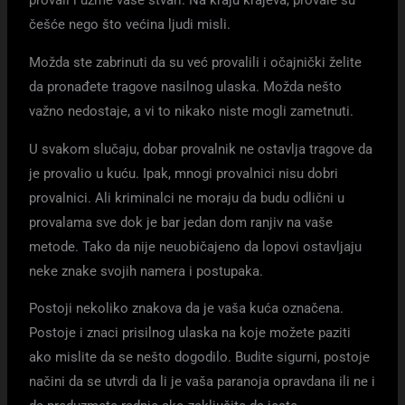
provali i uzme vaše stvari. Na kraju krajeva, provale su
češće nego što većina ljudi misli.
Možda ste zabrinuti da su već provalili i očajnički želite
da pronađete tragove nasilnog ulaska. Možda nešto
važno nedostaje, a vi to nikako niste mogli zametnuti.
U svakom slučaju, dobar provalnik ne ostavlja tragove da
je provalio u kuću. Ipak, mnogi provalnici nisu dobri
provalnici. Ali kriminalci ne moraju da budu odlični u
provalama sve dok je bar jedan dom ranjiv na vaše
metode. Tako da nije neuobičajeno da lopovi ostavljaju
neke znake svojih namera i postupaka.
Postoji nekoliko znakova da je vaša kuća označena.
Postoje i znaci prisilnog ulaska na koje možete paziti
ako mislite da se nešto dogodilo. Budite sigurni, postoje
načini da se utvrdi da li je vaša paranoja opravdana ili ne i