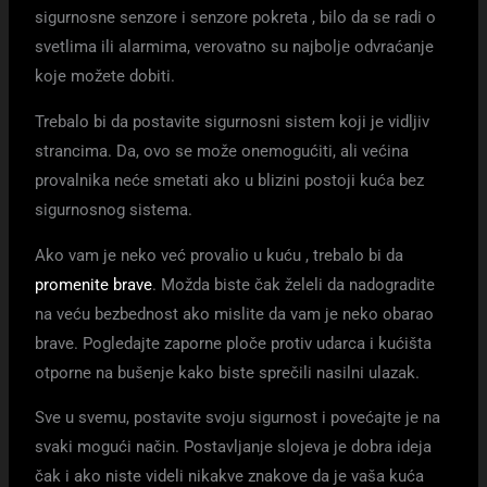
sigurnosne senzore i senzore pokreta , bilo da se radi o
svetlima ili alarmima, verovatno su najbolje odvraćanje
koje možete dobiti.
Trebalo bi da postavite sigurnosni sistem koji je vidljiv
strancima. Da, ovo se može onemogućiti, ali većina
provalnika neće smetati ako u blizini postoji kuća bez
sigurnosnog sistema.
Ako vam je neko već provalio u kuću , trebalo bi da
promenite brave
. Možda biste čak želeli da nadogradite
na veću bezbednost ako mislite da vam je neko obarao
brave. Pogledajte zaporne ploče protiv udarca i kućišta
otporne na bušenje kako biste sprečili nasilni ulazak.
Sve u svemu, postavite svoju sigurnost i povećajte je na
svaki mogući način. Postavljanje slojeva je dobra ideja
čak i ako niste videli nikakve znakove da je vaša kuća