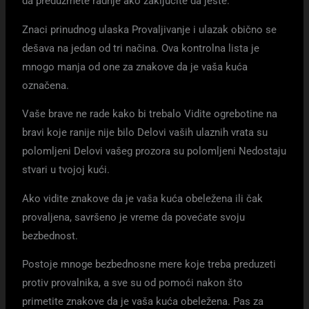
da preduzmete radnje ako zaključite da jeste.
Znaci prinudnog ulaska Provaljivanje i ulazak obično se
dešava na jedan od tri načina. Ova kontrolna lista je
mnogo manja od one za znakove da je vaša kuća
označena.
Vaše brave ne rade kako bi trebalo Vidite ogrebotine na
bravi koje ranije nije bilo Delovi vaših ulaznih vrata su
polomljeni Delovi vašeg prozora su polomljeni Nedostaju
stvari u tvojoj kući.
Ako vidite znakove da je vaša kuća obeležena ili čak
provaljena, savršeno je vreme da povećate svoju
bezbednost.
Postoje mnoge bezbednosne mere koje treba preduzeti
protiv provalnika, a sve su od pomoći nakon što
primetite znakove da je vaša kuća obeležena. Pas za