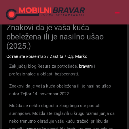
Пређи
на
садржај
Znakovi da je vaša kuća
obeležena ili je nasilno ušao
(2025.)
Оставите коментар
/
Zaštita
/ Од:
Marko
Zaključaj blog Resurs za potrošače,
bravar
e i
profesionalce u oblasti bezbednosti.
Znakovi da je vaša kuća obeležena ili je nasilno ušao
autor Tejlor 14. novembar 2022.
Možda se nešto dogodilo zbog čega ste postali
sumnjičavi. Možda ste zaglavili u krugu razmišljanja da
neko trenutno obrađuje vašu kuću, tražeći priliku da