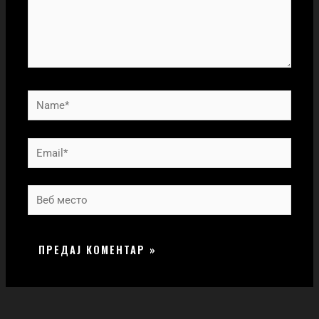
Name*
Email*
Веб
место