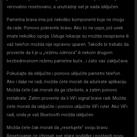
verovatno resetovano, a unutrašnji sat je sada isključen.
Pametna brava ima još nekoliko komponenti koje ne mogu
da rade. Ponovo pokrenite bravu. Ako to ne uspe, još uvek
imate nekoliko opcija. Usluge lokacije su možda neispravne ili
vaš telefon možda nije ispravno uparen. Takođe bi trebalo da
proverite da li je u „režimu odmora“ ili nekom drugom
bezbednosnom režimu pametne kuće , i zato vas zaključava.
Pokušajte da isključite i ponovo uključite pametni telefon .
Ako i dalje ne radi, možda ćete morati da ažurirate aplikaciju.
Možda ćete čak morati da ga izbrišete, a zatim ponovo
instalirate. Zatim proverite da li ViFi signal brave radi. Možda
ćete morati da isključite i ponovo uključite ViFi ruter. Ako ViFi
radi, onda je vaš Bluetooth možda isključen.
Možda ćete čak morati da „resetujete“ svoju bravu.
Resetovanje će izbrisati sve stare podatke i postaviti novu