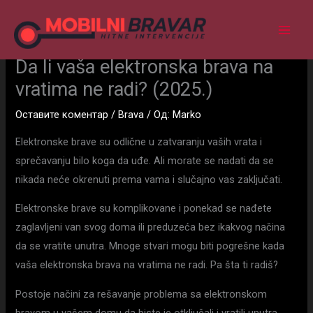
Пређи
на
садржај
Da li vaša elektronska brava na
vratima ne radi? (2025.)
Оставите коментар
/
Brava
/ Од:
Marko
Elektronske brave su odlične u zatvaranju vaših vrata i
sprečavanju bilo koga da uđe. Ali morate se nadati da se
nikada neće okrenuti prema vama i slučajno vas zaključati.
Elektronske brave su komplikovane i ponekad se nađete
zaglavljeni van svog doma ili preduzeća bez ikakvog načina
da se vratite unutra. Mnoge stvari mogu biti pogrešne kada
vaša elektronska brava na vratima ne radi. Pa šta ti radiš?
Postoje načini za rešavanje problema sa elektronskom
bravom u vašem domu da biste je otključali i vratili unutra.