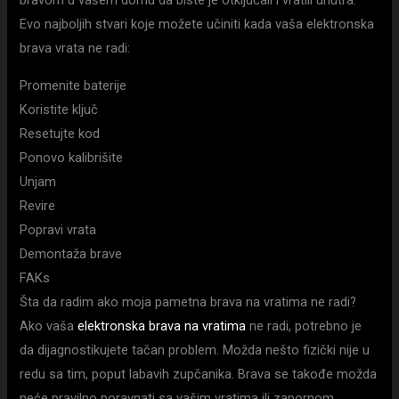
Evo najboljih stvari koje možete učiniti kada vaša elektronska
brava vrata ne radi:
Promenite baterije
Koristite ključ
Resetujte kod
Ponovo kalibrišite
Unjam
Revire
Popravi vrata
Demontaža brave
FAKs
Šta da radim ako moja pametna brava na vratima ne radi?
Ako vaša
elektronska brava na vratima
ne radi, potrebno je
da dijagnostikujete tačan problem. Možda nešto fizički nije u
redu sa tim, poput labavih zupčanika. Brava se takođe možda
neće pravilno poravnati sa vašim vratima ili zapornom