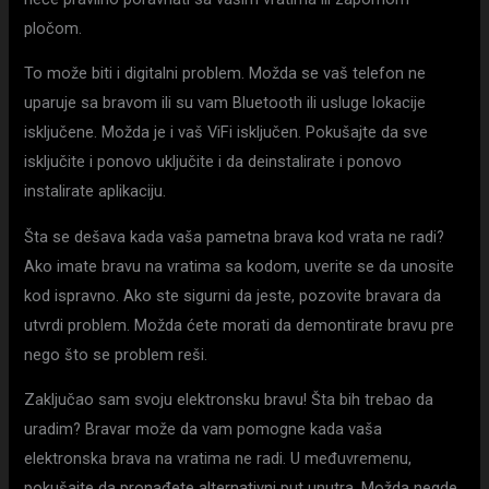
pločom.
To može biti i digitalni problem. Možda se vaš telefon ne
uparuje sa bravom ili su vam Bluetooth ili usluge lokacije
isključene. Možda je i vaš ViFi isključen. Pokušajte da sve
isključite i ponovo uključite i da deinstalirate i ponovo
instalirate aplikaciju.
Šta se dešava kada vaša pametna brava kod vrata ne radi?
Ako imate bravu na vratima sa kodom, uverite se da unosite
kod ispravno. Ako ste sigurni da jeste, pozovite bravara da
utvrdi problem. Možda ćete morati da demontirate bravu pre
nego što se problem reši.
Zaključao sam svoju elektronsku bravu! Šta bih trebao da
uradim? Bravar može da vam pomogne kada vaša
elektronska brava na vratima ne radi. U međuvremenu,
pokušajte da pronađete alternativni put unutra. Možda negde