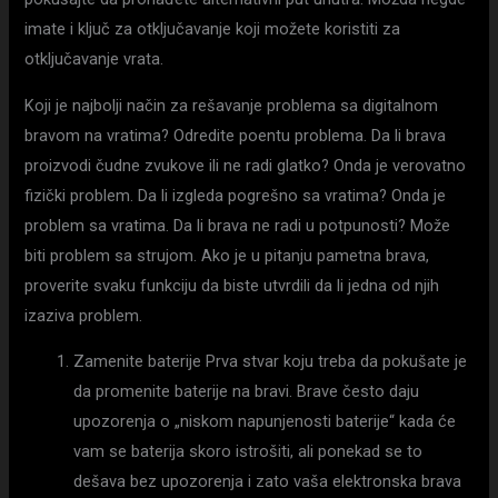
imate i ključ za otključavanje koji možete koristiti za
otključavanje vrata.
Koji je najbolji način za rešavanje problema sa digitalnom
bravom na vratima? Odredite poentu problema. Da li brava
proizvodi čudne zvukove ili ne radi glatko? Onda je verovatno
fizički problem. Da li izgleda pogrešno sa vratima? Onda je
problem sa vratima. Da li brava ne radi u potpunosti? Može
biti problem sa strujom. Ako je u pitanju pametna brava,
proverite svaku funkciju da biste utvrdili da li jedna od njih
izaziva problem.
Zamenite baterije Prva stvar koju treba da pokušate je
da promenite baterije na bravi. Brave često daju
upozorenja o „niskom napunjenosti baterije“ kada će
vam se baterija skoro istrošiti, ali ponekad se to
dešava bez upozorenja i zato vaša elektronska brava