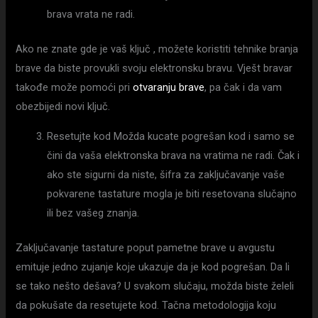
brava vrata ne radi.
Ako ne znate gde je vaš ključ , možete koristiti tehnike branja
brave da biste provukli svoju elektronsku bravu. Vješt bravar
takođe može pomoći pri
otvaranju brave
, pa čak i da vam
obezbijedi novi ključ.
Resetujte kod Možda kucate pogrešan kod i samo se
čini da vaša elektronska brava na vratima ne radi. Čak i
ako ste sigurni da niste, šifra za zaključavanje vaše
pokvarene tastature mogla je biti resetovana slučajno
ili bez vašeg znanja.
Zaključavanje tastature poput pametne brave u avgustu
emituje jedno zujanje koje ukazuje da je kod pogrešan. Da li
se tako nešto dešava? U svakom slučaju, možda biste želeli
da pokušate da resetujete kod. Tačna metodologija koju