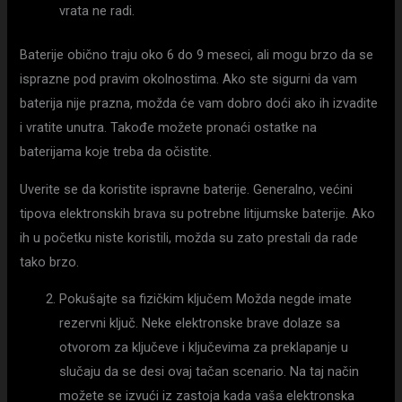
vrata ne radi.
Baterije obično traju oko 6 do 9 meseci, ali mogu brzo da se
isprazne pod pravim okolnostima. Ako ste sigurni da vam
baterija nije prazna, možda će vam dobro doći ako ih izvadite
i vratite unutra. Takođe možete pronaći ostatke na
baterijama koje treba da očistite.
Uverite se da koristite ispravne baterije. Generalno, većini
tipova elektronskih brava su potrebne litijumske baterije. Ako
ih u početku niste koristili, možda su zato prestali da rade
tako brzo.
Pokušajte sa fizičkim ključem Možda negde imate
rezervni ključ. Neke elektronske brave dolaze sa
otvorom za ključeve i ključevima za preklapanje u
slučaju da se desi ovaj tačan scenario. Na taj način
možete se izvući iz zastoja kada vaša elektronska