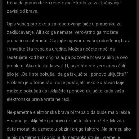
treba da primenite za resetovanje koda za zaključavanje
zavisi od brave.
Opis vašeg protokola za resetovanje biće u priručniku za
zaključavanje. Ali ako ga nemate, verovatno ga možete
pronaći na internetu. Guglajte ugovor o vašoj određenoj bravi
i shvatite šta treba da uradite. Možda nećete moći da
resetujete kod bez originala, pa pozovite bravara ako je ovo
problem. Ako ste ikada zvali IT, prvo što ste verovatno čuli
bilo je: „Da li ste pokušali da ga isključite i ponovo uključite?“
Problem je u tome što može postojati nekoliko stvari koje
možete pokušati da isključite i ponovo uključite kada vaša
elektronska brava vrata ne radi.
Ne-pametna elektronska brava bi trebalo da bude malo lakša
– samo je isključite i ponovo uključite ako možete. Možda
ćete morati da uzmete u obzir i druge faktore. Na primer, ako
je bio na tajmeru i došlo je do nestanka struje , vreme je