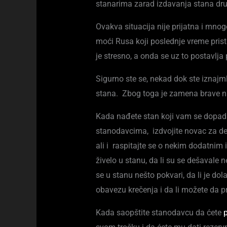
stanarima zarad izdavanja stana dru
Ovakva situacija nije prijatna i mno
moći Rusa koji poslednje vreme prist
je stresno, a onda se uz to postavlja 
Sigurno ste se, nekad dok ste iznajmlj
stana. Zbog toga je zamena brave na
Kada nađete stan koji vam se dopada
stanodavcima, izdvojite novac za d
ali i raspitajte se o nekim dodatnim 
živelo u stanu, da li su se dešavale 
se u stanu nešto pokvari, da li je dol
obavezu krečenja i da li možete da p
Kada saopštite stanodavcu da ćete