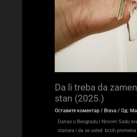
Da li treba da zame
stan (2025.)
Оставите коментар
/
Brava
/ Од:
Ma
Danas u Beogradu i Novom Sadu svedo
stanara i da se usled brzih promena