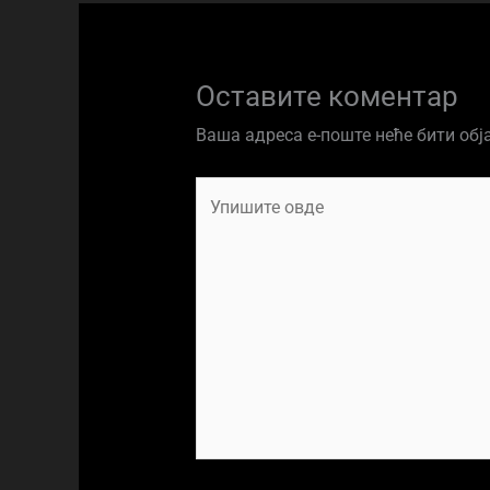
Оставите коментар
Ваша адреса е-поште неће бити обј
Упишите
овде