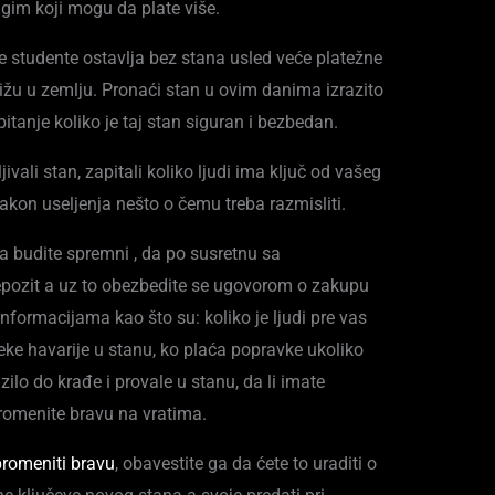
gim koji mogu da plate više.
ge studente ostavlja bez stana usled veće platežne
ižu u zemlju. Pronaći stan u ovim danima izrazito
pitanje koliko je taj stan siguran i bezbedan.
ivali stan, zapitali koliko ljudi ima ključ od vašeg
kon useljenja nešto o čemu treba razmisliti.
 budite spremni , da po susretnu sa
epozit a uz to obezbedite se ugovorom o zakupu
informacijama kao što su: koliko je ljudi pre vas
neke havarije u stanu, ko plaća popravke ukoliko
azilo do krađe i provale u stanu, da li imate
romenite bravu na vratima.
promeniti bravu
, obavestite ga da ćete to uraditi o