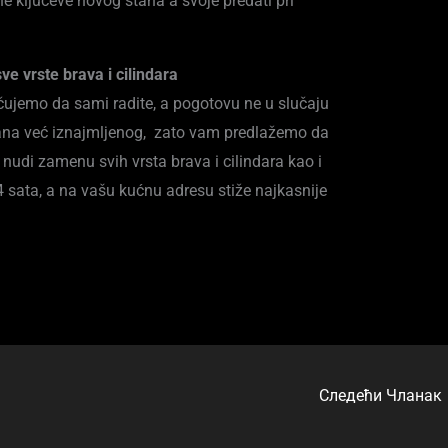
e ključeve novog stana a svoje predati pri
e vrste brava i cilindara
čujemo da sami radite, a pogotovu ne u slučaju
tana već iznajmljenog, zato vam predlažemo da
 nudi zamenu svih vrsta brava i cilindara kao i
 sata, a na vašu kućnu adresu stiže najkasnije
Следећи Чланак