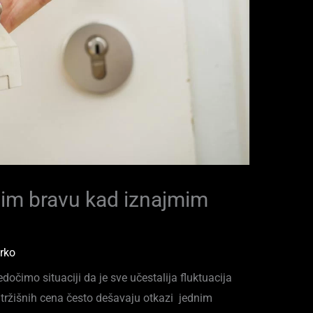
nim bravu kad iznajmim
rko
čimo situaciji da je sve učestalija fluktuacija
 tržišnih cena često dešavaju otkazi jednim