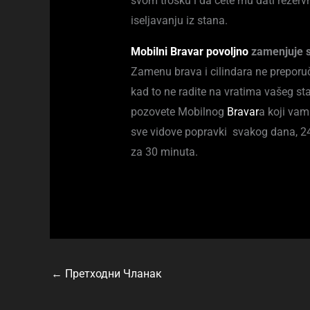
svom trošku i da ćete mu dati rezervn
iseljavanju iz stana.
Mobilni Bravar povoljno
zamenjuje sv
Zamenu brava i cilindara ne preporu
kad to ne radite na vratima vašeg s
pozovete Mobilnog
Bravar
a koji vam
sve vidove popravki svakog dana, 24
za 30 minuta.
←
Претходни Чланак