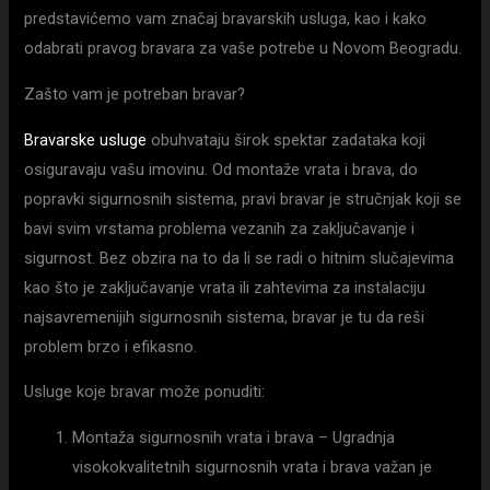
predstavićemo vam značaj bravarskih usluga, kao i kako
odabrati pravog bravara za vaše potrebe u Novom Beogradu.
Zašto vam je potreban bravar?
Bravarske usluge
obuhvataju širok spektar zadataka koji
osiguravaju vašu imovinu. Od montaže vrata i brava, do
popravki sigurnosnih sistema, pravi bravar je stručnjak koji se
bavi svim vrstama problema vezanih za zaključavanje i
sigurnost. Bez obzira na to da li se radi o hitnim slučajevima
kao što je zaključavanje vrata ili zahtevima za instalaciju
najsavremenijih sigurnosnih sistema, bravar je tu da reši
problem brzo i efikasno.
Usluge koje bravar može ponuditi:
Montaža sigurnosnih vrata i brava – Ugradnja
visokokvalitetnih sigurnosnih vrata i brava važan je