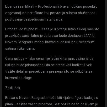
Licenca i sertifikati – Profesionalni bravari obično poseduju
odgovarajuće sertifikate koji potvrđuju njihovu obučenost i
poštovanje bezbednosnih standarda.
Hitnost i dostupnost – Kada je u pitanju hitan slučaj, kao što
je zaključavanje, bitno je da bravar bude dostupan 24/7. U
Novom Beogradu, mnogi bravari nude usluge u večernjim
satima i vikendima.
Cena usluga – Iako cena nije jedini kriterijum, važno je da
usluga bude pristupačna i da ne pređe vaš budžet. Uvek
tražite detaljan presek cena pre nego što se odlučite za
bravarske usluge.
Zaključak
Bravar u Novom Beogradu može biti ključna figura kada je u
pitanju zaštita vašeg prostora. Bez obzira na to da li vam je