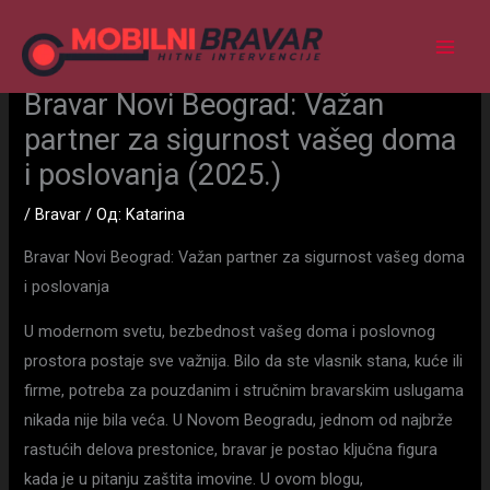
Пређи
на
садржај
Bravar Novi Beograd: Važan
partner za sigurnost vašeg doma
i poslovanja (2025.)
/
Bravar
/ Од:
Katarina
Bravar Novi Beograd: Važan partner za sigurnost vašeg doma
i poslovanja
U modernom svetu, bezbednost vašeg doma i poslovnog
prostora postaje sve važnija. Bilo da ste vlasnik stana, kuće ili
firme, potreba za pouzdanim i stručnim bravarskim uslugama
nikada nije bila veća. U Novom Beogradu, jednom od najbrže
rastućih delova prestonice, bravar je postao ključna figura
kada je u pitanju zaštita imovine. U ovom blogu,