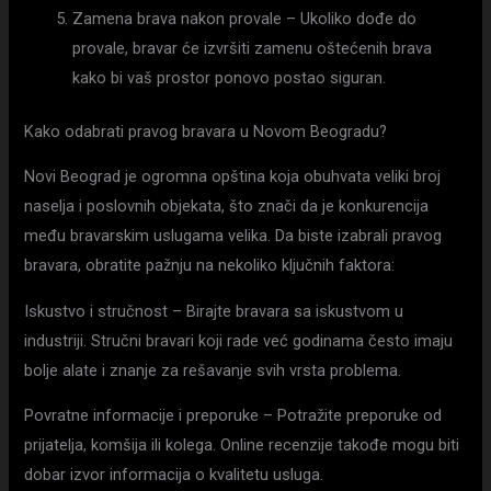
Zamena brava nakon provale – Ukoliko dođe do
provale, bravar će izvršiti zamenu oštećenih brava
kako bi vaš prostor ponovo postao siguran.
Kako odabrati pravog bravara u Novom Beogradu?
Novi Beograd je ogromna opština koja obuhvata veliki broj
naselja i poslovnih objekata, što znači da je konkurencija
među bravarskim uslugama velika. Da biste izabrali pravog
bravara, obratite pažnju na nekoliko ključnih faktora:
Iskustvo i stručnost – Birajte bravara sa iskustvom u
industriji. Stručni bravari koji rade već godinama često imaju
bolje alate i znanje za rešavanje svih vrsta problema.
Povratne informacije i preporuke – Potražite preporuke od
prijatelja, komšija ili kolega. Online recenzije takođe mogu biti
dobar izvor informacija o kvalitetu usluga.