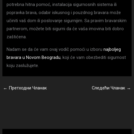
potrebna hitna pomoć, instalacija sigurnosnih sistema ili
popravka brava, odabir iskusnog i pouzdnog bravara može
učiniti vaš dom ili poslovanje sigurnijim. Sa pravim bravarskim
partnerom, možete biti sigurni da će vaša imovina biti dobro
zaštićena.
Nadam se da će vam ovaj vodič pomoći u izboru
najboljeg
bravara u Novom Beogradu
, koji će vam obezbediti sigurnost
koju zaslužujete.
←
Претходни Чланак
Следећи Чланак
→