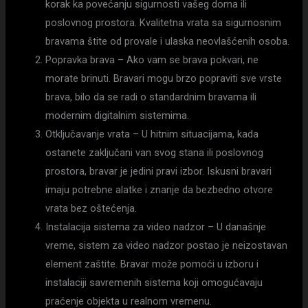
korak ka povećanju sigurnosti vašeg doma ili
poslovnog prostora. Kvalitetna vrata sa sigurnosnim
bravama štite od provale i ulaska neovlašćenih osoba.
Popravka brava – Ako vam se brava pokvari, ne
morate brinuti. Bravari mogu brzo popraviti sve vrste
brava, bilo da se radi o standardnim bravama ili
modernim digitalnim sistemima.
Otključavanje vrata – U hitnim situacijama, kada
ostanete zaključani van svog stana ili poslovnog
prostora, bravar je jedini pravi izbor. Iskusni bravari
imaju potrebne alatke i znanje da bezbedno otvore
vrata bez oštećenja.
Instalacija sistema za video nadzor – U današnje
vreme, sistem za video nadzor postao je neizostavan
element zaštite. Bravar može pomoći u izboru i
instalaciji savremenih sistema koji omogućavaju
praćenje objekta u realnom vremenu.